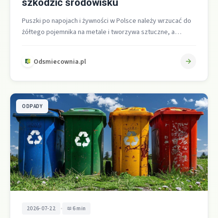
szkodzić środowisku
Puszki po napojach i żywności w Polsce należy wrzucać do
żółtego pojemnika na metale i tworzywa sztuczne, a
odpady po…
Odsmiecownia.pl
ODPADY
•
2026-07-22
6 min