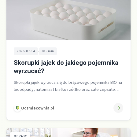
•
2026-07-14
5 min
Skorupki jajek do jakiego pojemnika
wyrzucać?
Skorupki jajek wyrzuca się do brązowego pojemnika BIO na
bioodpady, natomiast białko i żółtko oraz całe zepsute
jajka należy wrzucać…
Odsmiecownia.pl
ODPADY