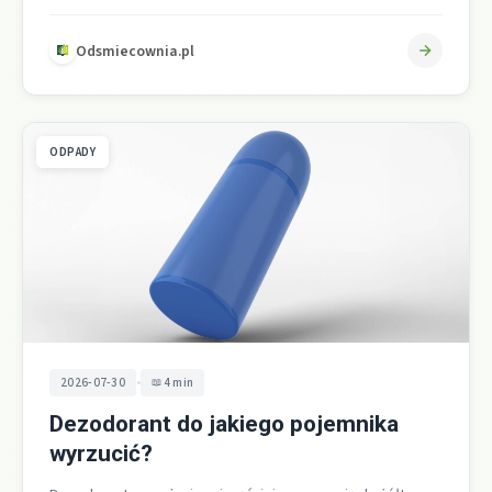
bezpośrednio zwiększa recykling i ogranicza
składowanie…
Odsmiecownia.pl
ODPADY
•
2026-07-30
4 min
Dezodorant do jakiego pojemnika
wyrzucić?