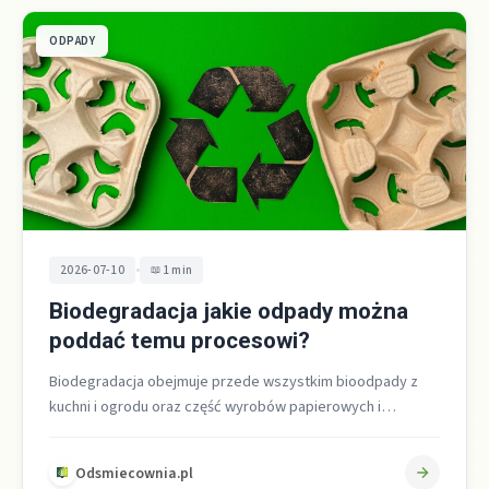
ODPADY
•
2026-07-10
1 min
Biodegradacja jakie odpady można
poddać temu procesowi?
Biodegradacja obejmuje przede wszystkim bioodpady z
kuchni i ogrodu oraz część wyrobów papierowych i
tekturowych, o ile nie są zanieczyszczone…
Odsmiecownia.pl