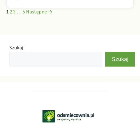
1
2
3
…
5
Następne →
Szukaj
Szukaj