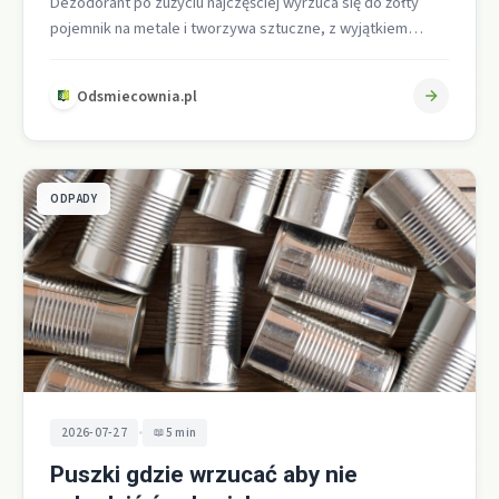
Dezodorant po zużyciu najczęściej wyrzuca się do żółty
pojemnik na metale i tworzywa sztuczne, z wyjątkiem
opakowań szklanych do szkła…
Odsmiecownia.pl
ODPADY
•
2026-07-27
5 min
Puszki gdzie wrzucać aby nie