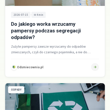
•
2026-07-15
4 min
Do jakiego worka wrzucamy
pampersy podczas segregacji
odpadów?
Zużyte pampersy zawsze wyrzucamy do odpadów
zmieszanych, czyli do czarnego pojemnika, a nie do
papieru, plastiku, szkła ani bioodpadów [1][2][3][4][5][6][7]
[11][14][15][16][17].…
Odsmiecownia.pl
ODPADY