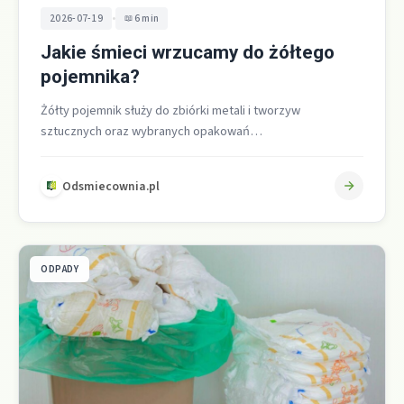
•
2026-07-19
6 min
Jakie śmieci wrzucamy do żółtego
pojemnika?
Żółty pojemnik służy do zbiórki metali i tworzyw
sztucznych oraz wybranych opakowań
wielomateriałowych. Trafiają do niego przede wszystkim
puste, czyste…
Odsmiecownia.pl
ODPADY