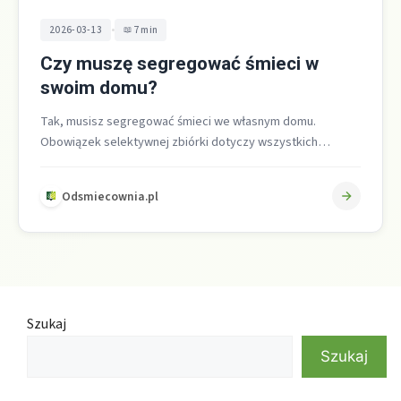
•
2026-03-13
7 min
Czy muszę segregować śmieci w
swoim domu?
Tak, musisz segregować śmieci we własnym domu.
Obowiązek selektywnej zbiórki dotyczy wszystkich
mieszkańców, właścicieli nieruchomości i firm, a jego
podstawą…
Odsmiecownia.pl
Szukaj
Szukaj