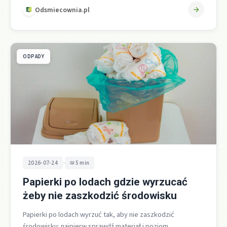
Odsmiecownia.pl
ODPADY
•
2026-07-24
5 min
Papierki po lodach gdzie wyrzucać
żeby nie zaszkodzić środowisku
Papierki po lodach wyrzuć tak, aby nie zaszkodzić
środowisku: najpierw sprawdź materiał i poziom