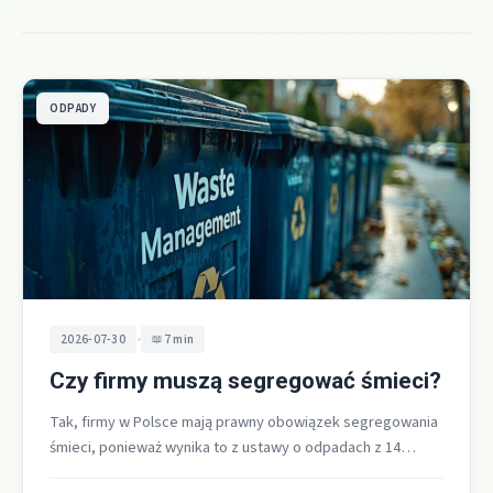
ODPADY
•
2026-07-30
7 min
Czy firmy muszą segregować śmieci?
Tak, firmy w Polsce mają prawny obowiązek segregowania
śmieci, ponieważ wynika to z ustawy o odpadach z 14
grudnia 2012…