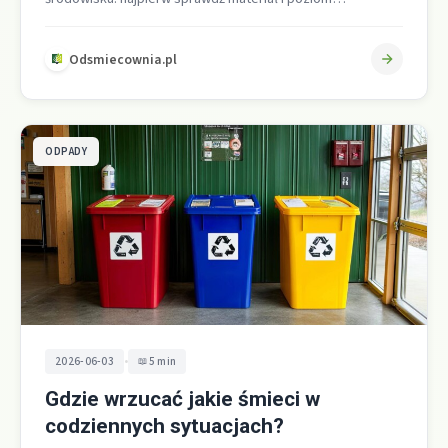
zabrudzenia, bo to jedyna pewna zasada…
Odsmiecownia.pl
ODPADY
•
2026-06-03
5 min
Gdzie wrzucać jakie śmieci w
codziennych sytuacjach?