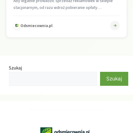
Aby legalnie prowadzić sprzedaż reklamówek w sklepie
stacjonarnym, od razu wdroż pobieranie opłaty
recyklingowej przy kasie, prowadź ciągłą ewidencję toreb,
…
Odsmiecownia.pl
Szukaj
Szukaj