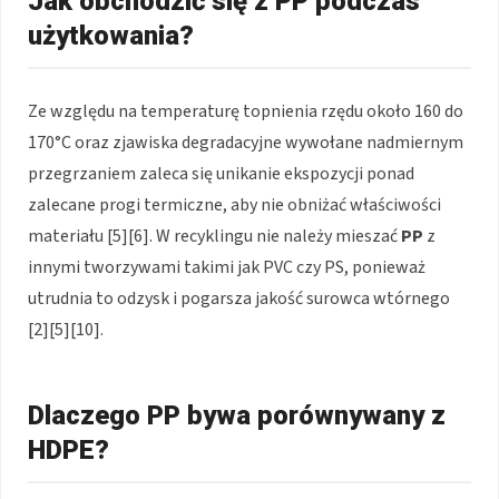
Jak obchodzić się z PP podczas
użytkowania?
Ze względu na temperaturę topnienia rzędu około 160 do
170°C oraz zjawiska degradacyjne wywołane nadmiernym
przegrzaniem zaleca się unikanie ekspozycji ponad
zalecane progi termiczne, aby nie obniżać właściwości
materiału [5][6]. W recyklingu nie należy mieszać
PP
z
innymi tworzywami takimi jak PVC czy PS, ponieważ
utrudnia to odzysk i pogarsza jakość surowca wtórnego
[2][5][10].
Dlaczego PP bywa porównywany z
HDPE?