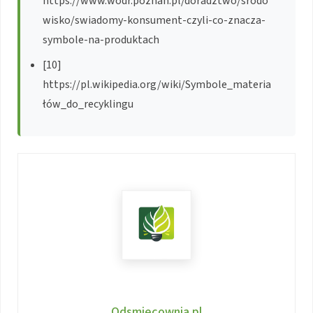
https://www.wodr.poznan.pl/doradztwo/srodo
wisko/swiadomy-konsument-czyli-co-znacza-
symbole-na-produktach
[10]
https://pl.wikipedia.org/wiki/Symbole_materia
łów_do_recyklingu
Odsmiecownia.pl