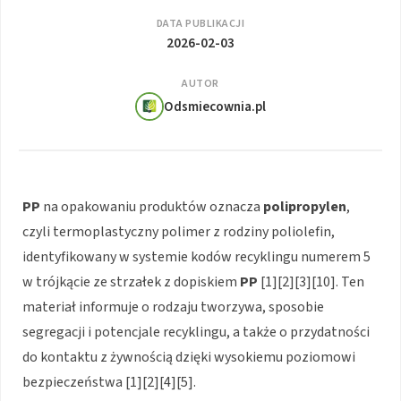
DATA PUBLIKACJI
2026-02-03
AUTOR
Odsmiecownia.pl
PP
na opakowaniu produktów oznacza
polipropylen
,
czyli termoplastyczny polimer z rodziny poliolefin,
identyfikowany w systemie kodów recyklingu numerem 5
w trójkącie ze strzałek z dopiskiem
PP
[1][2][3][10]. Ten
materiał informuje o rodzaju tworzywa, sposobie
segregacji i potencjale recyklingu, a także o przydatności
do kontaktu z żywnością dzięki wysokiemu poziomowi
bezpieczeństwa [1][2][4][5].