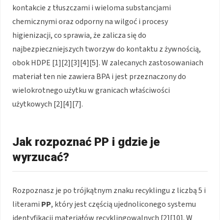
kontakcie z tłuszczami i wieloma substancjami
chemicznymi oraz odporny na wilgoć i procesy
higienizacji, co sprawia, że zalicza się do
najbezpieczniejszych tworzyw do kontaktu z żywnością,
obok HDPE [1][2][3][4][5]. W zalecanych zastosowaniach
materiał ten nie zawiera BPA i jest przeznaczony do
wielokrotnego użytku w granicach właściwości
użytkowych [2][4][7].
Jak rozpoznać PP i gdzie je
wyrzucać?
Rozpoznasz je po trójkątnym znaku recyklingu z liczbą 5 i
literami
PP
, który jest częścią ujednoliconego systemu
identyfikacji materiałów recyklingowalnych [2][10]. W