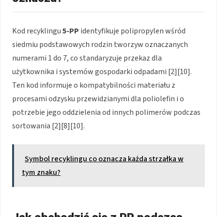
Kod recyklingu
5-PP
identyfikuje polipropylen wśród
siedmiu podstawowych rodzin tworzyw oznaczanych
numerami 1 do 7, co standaryzuje przekaz dla
użytkownika i systemów gospodarki odpadami [2][10].
Ten kod informuje o kompatybilności materiału z
procesami odzysku przewidzianymi dla poliolefin i o
potrzebie jego oddzielenia od innych polimerów podczas
sortowania [2][8][10].
Symbol recyklingu co oznacza każda strzałka w
tym znaku?