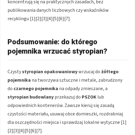
koncentrują się na praktycznych zasadach, bez
publikowania danych liczbowych czy wskaźników
recyklingu [1][2][3][4][5][6][7].
Podsumowanie: do którego
pojemnika wrzucać styropian?
Czysty
styropian opakowaniowy
wrzucaj do
żółtego
pojemnika
na tworzywa sztuczne i metale, zabrudzony
do
czarnego pojemnika
na odpady zmieszane, a
styropian budowlany
przekazuj do
PSZOK
lub
odpowiednich kontenerów. Zawsze kieruj się zasadą
czystości materiału, usuwaj obce domieszki, rozdrabniaj
dla oszczędności miejsca i sprawdzaj lokalne wytyczne [1]
[2][3][4][5][6][7].