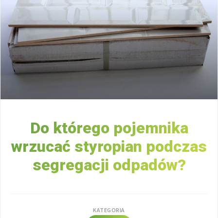
Do którego pojemnika
wrzucać styropian podczas
segregacji odpadów?
KATEGORIA