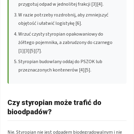
przygotuj odpad w jednolitej frakcji [3][4].
W razie potrzeby rozdrobnij, aby zmniejszyć
objętość i ułatwić logistykę [6].
Wrzuć czysty styropian opakowaniowy do
żółtego pojemnika, a zabrudzony do czarnego
[1][3][5][7].
Styropian budowlany oddaj do PSZOK lub
przeznaczonych kontenerów [4][5].
Czy styropian może trafić do
bioodpadów?
Nie. Styropian nie jest odpadem biodegradowalnym i nie