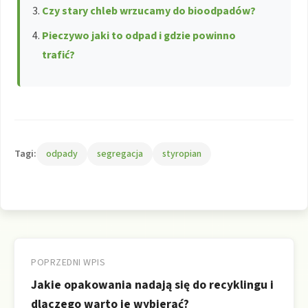
Czy stary chleb wrzucamy do bioodpadów?
Pieczywo jaki to odpad i gdzie powinno
trafić?
Tagi:
odpady
segregacja
styropian
Nawigacja
wpisu
POPRZEDNI WPIS
Jakie opakowania nadają się do recyklingu i
dlaczego warto je wybierać?