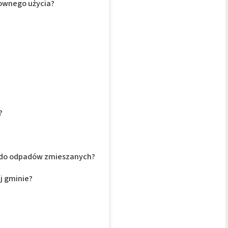
nownego użycia?
?
w do odpadów zmieszanych?
j gminie?