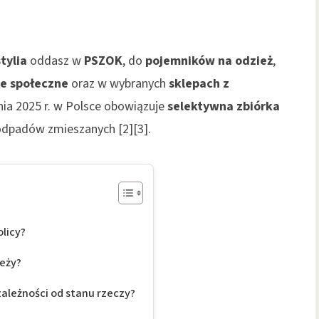
tylia
oddasz w
PSZOK
, do
pojemników na odzież
,
je społeczne
oraz w wybranych
sklepach z
znia 2025 r. w Polsce obowiązuje
selektywna zbiórka
 odpadów zmieszanych [2][3].
licy?
leży?
ależności od stanu rzeczy?