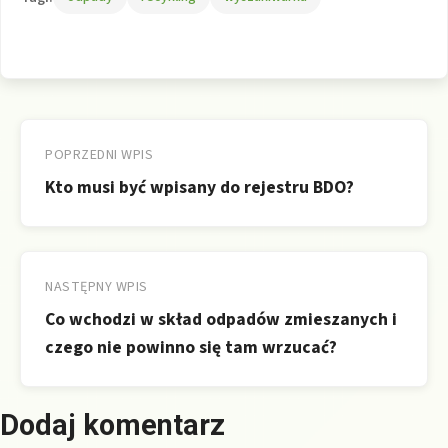
Nawigacja
wpisu
POPRZEDNI WPIS
Kto musi być wpisany do rejestru BDO?
NASTĘPNY WPIS
Co wchodzi w skład odpadów zmieszanych i
czego nie powinno się tam wrzucać?
Dodaj komentarz