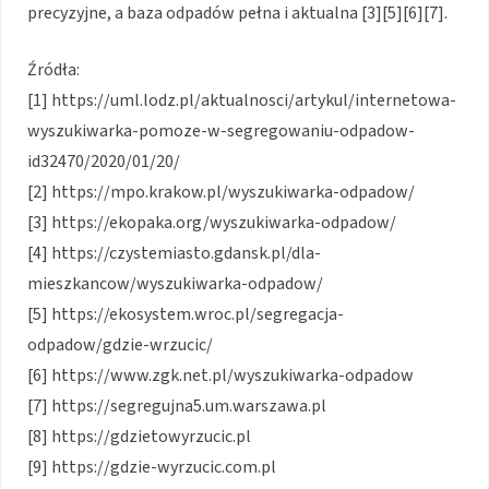
precyzyjne, a baza odpadów pełna i aktualna [3][5][6][7].
Źródła:
[1] https://uml.lodz.pl/aktualnosci/artykul/internetowa-
wyszukiwarka-pomoze-w-segregowaniu-odpadow-
id32470/2020/01/20/
[2] https://mpo.krakow.pl/wyszukiwarka-odpadow/
[3] https://ekopaka.org/wyszukiwarka-odpadow/
[4] https://czystemiasto.gdansk.pl/dla-
mieszkancow/wyszukiwarka-odpadow/
[5] https://ekosystem.wroc.pl/segregacja-
odpadow/gdzie-wrzucic/
[6] https://www.zgk.net.pl/wyszukiwarka-odpadow
[7] https://segregujna5.um.warszawa.pl
[8] https://gdzietowyrzucic.pl
[9] https://gdzie-wyrzucic.com.pl