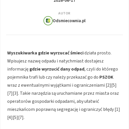
2026-06-17
AUTOR
Odsmiecownia.pl
Wyszukiwarka gdzie wyrzucać śmieci
działa prosto.
Wpisujesz nazwę odpadu i natychmiast dostajesz
informację
gdzie wyrzucić dany odpad
, czyli do którego
pojemnika trafi lub czy należy przekazać go do
PSZOK
wraz z ewentualnymi wyjątkami i ograniczeniami [2][5]
[7][3]. Takie narzędzia są uruchamiane przez miasta oraz
operatorów gospodarki odpadami, aby ułatwić
mieszkańcom poprawną segregację i ograniczyć błędy [1]
[4][5][7].