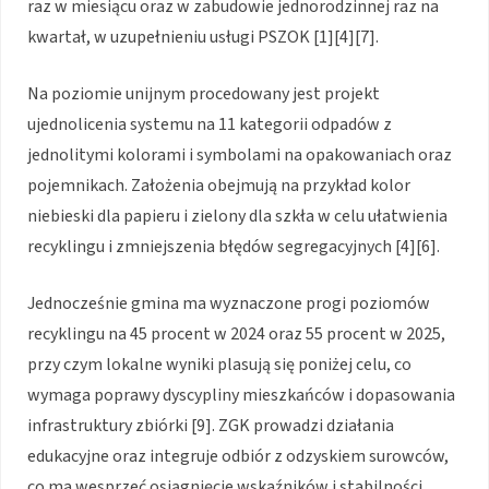
raz w miesiącu oraz w zabudowie jednorodzinnej raz na
kwartał, w uzupełnieniu usługi PSZOK [1][4][7].
Na poziomie unijnym procedowany jest projekt
ujednolicenia systemu na 11 kategorii odpadów z
jednolitymi kolorami i symbolami na opakowaniach oraz
pojemnikach. Założenia obejmują na przykład kolor
niebieski dla papieru i zielony dla szkła w celu ułatwienia
recyklingu i zmniejszenia błędów segregacyjnych [4][6].
Jednocześnie gmina ma wyznaczone progi poziomów
recyklingu na 45 procent w 2024 oraz 55 procent w 2025,
przy czym lokalne wyniki plasują się poniżej celu, co
wymaga poprawy dyscypliny mieszkańców i dopasowania
infrastruktury zbiórki [9]. ZGK prowadzi działania
edukacyjne oraz integruje odbiór z odzyskiem surowców,
co ma wesprzeć osiągnięcie wskaźników i stabilności