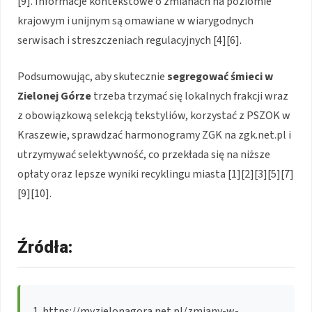
[9]. Informacje kontekstowe o zmianach na poziomie
krajowym i unijnym są omawiane w wiarygodnych
serwisach i streszczeniach regulacyjnych [4][6].
Podsumowując, aby skutecznie
segregować śmieci w
Zielonej Górze
trzeba trzymać się lokalnych frakcji wraz
z obowiązkową selekcją tekstyliów, korzystać z PSZOK w
Kraszewie, sprawdzać harmonogramy ZGK na zgk.net.pl i
utrzymywać selektywność, co przekłada się na niższe
opłaty oraz lepsze wyniki recyklingu miasta [1][2][3][5][7]
[9][10].
Źródła:
https://myzielonagora.net.pl/zmiany-w-