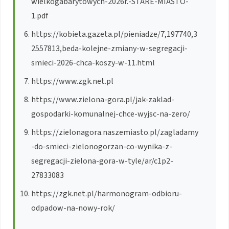
wielkogabarytowych-2026r.-STARE-MIASTO-
1.pdf
https://kobieta.gazeta.pl/pieniadze/7,197740,3
2557813,beda-kolejne-zmiany-w-segregacji-
smieci-2026-chca-koszy-w-11.html
https://www.zgk.net.pl
https://www.zielona-gora.pl/jak-zaklad-
gospodarki-komunalnej-chce-wyjsc-na-zero/
https://zielonagora.naszemiasto.pl/zagladamy
-do-smieci-zielonogorzan-co-wynika-z-
segregacji-zielona-gora-w-tyle/ar/c1p2-
27833083
https://zgk.net.pl/harmonogram-odbioru-
odpadow-na-nowy-rok/