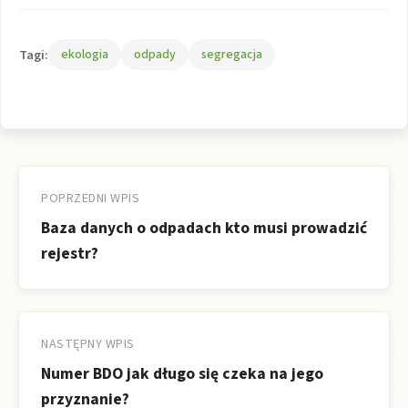
Tagi:
ekologia
odpady
segregacja
Nawigacja
wpisu
POPRZEDNI WPIS
Baza danych o odpadach kto musi prowadzić
rejestr?
NASTĘPNY WPIS
Numer BDO jak długo się czeka na jego
przyznanie?