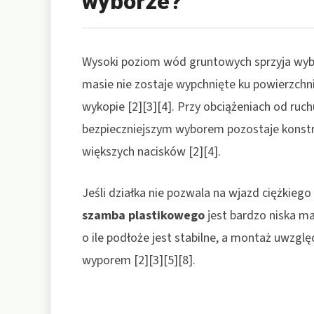
wyborze?
Wysoki poziom wód gruntowych sprzyja wy
masie nie zostaje wypchnięte ku powierzchni
wykopie [2][3][4]. Przy obciążeniach od ru
bezpieczniejszym wyborem pozostaje konst
większych nacisków [2][4].
Jeśli działka nie pozwala na wjazd ciężkiego
szamba plastikowego
jest bardzo niska m
o ile podłoże jest stabilne, a montaż uwzgl
wyporem [2][3][5][8].