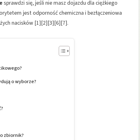
e
sprawdzi się, jeśli nie masz dojazdu dla ciężkiego
riorytetem jest odporność chemiczna i bezłączeniowa
żych nacisków [1][2][3][6][7].
stikowego?
ydują o wyborze?
ć?
 o zbiornik?