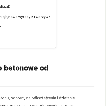
odjazd?
eniają nowe wyroby z tworzyw?
?
o betonowe od
etonu, odporny na odkształcenia i działanie
hemiczną, co wymaga odpowiedniej izolacji