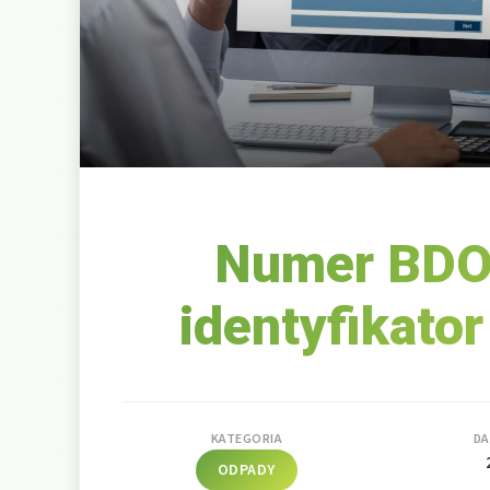
Numer BDO 
identyfikato
KATEGORIA
DA
ODPADY