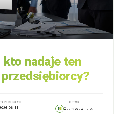
kto nadaje ten
r przedsiębiorcy?
TA PUBLIKACJI
AUTOR
2026-06-11
Odsmiecownia.pl