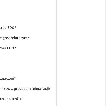
?
strze BDO?
ie gospodarczym?
umer BDO?
?
 oznaczeń?
 BDO a procesem rejestracji?
krok po kroku?