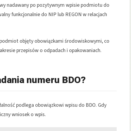
rowy nadawany po pozytywnym wpisie podmiotu do
walny funkcjonalnie do NIP lub REGON w relacjach
ny podmiot objęty obowiązkami środowiskowymi, co
zakresie przepisów o odpadach i opakowaniach.
adania numeru BDO?
iałalność podlega obowiązkowi wpisu do BDO. Gdy
iczny wniosek o wpis.