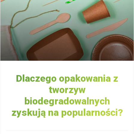
Dlaczego opakowania z
tworzyw
biodegradowalnych
zyskują na popularności?