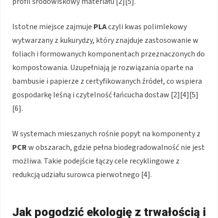
profil środowiskowy materiału [2][5].
Istotne miejsce zajmuje
PLA
czyli kwas polimlekowy
wytwarzany z kukurydzy, który znajduje zastosowanie w
foliach i formowanych komponentach przeznaczonych do
kompostowania. Uzupełniają je rozwiązania oparte na
bambusie i papierze z certyfikowanych źródeł, co wspiera
gospodarkę leśną i czytelność łańcucha dostaw [2][4][5]
[6].
W systemach mieszanych rośnie popyt na komponenty z
PCR
w obszarach, gdzie pełna biodegradowalność nie jest
możliwa. Takie podejście łączy cele recyklingowe z
redukcją udziału surowca pierwotnego [4].
Jak pogodzić ekologię z trwałością i