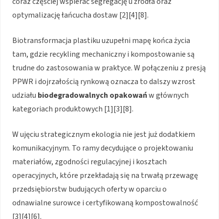
coraz częściej wspierać segregację u źródła oraz
optymalizację łańcucha dostaw [2][4][8].
Biotransformacja plastiku uzupełni mapę końca życia
tam, gdzie recykling mechaniczny i kompostowanie są
trudne do zastosowania w praktyce. W połączeniu z presją
PPWR i dojrzałością rynkową oznacza to dalszy wzrost
udziału
biodegradowalnych opakowań
w głównych
kategoriach produktowych [1][3][8].
W ujęciu strategicznym ekologia nie jest już dodatkiem
komunikacyjnym. To ramy decydujące o projektowaniu
materiałów, zgodności regulacyjnej i kosztach
operacyjnych, które przekładają się na trwałą przewagę
przedsiębiorstw budujących oferty w oparciu o
odnawialne surowce i certyfikowaną kompostowalność
[3][4][6].