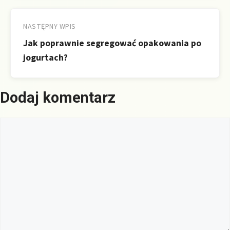
NASTĘPNY WPIS
Jak poprawnie segregować opakowania po
jogurtach?
Dodaj komentarz
Komentarz