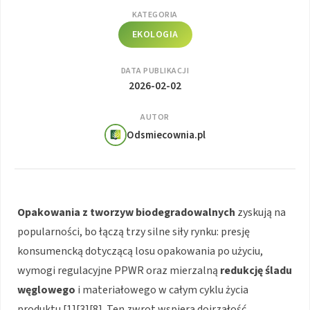
KATEGORIA
EKOLOGIA
DATA PUBLIKACJI
2026-02-02
AUTOR
Odsmiecownia.pl
Opakowania z tworzyw biodegradowalnych
zyskują na
popularności, bo łączą trzy silne siły rynku: presję
konsumencką dotyczącą losu opakowania po użyciu,
wymogi regulacyjne PPWR oraz mierzalną
redukcję śladu
węglowego
i materiałowego w całym cyklu życia
produktu [1][3][8]. Ten zwrot wspiera dojrzałość