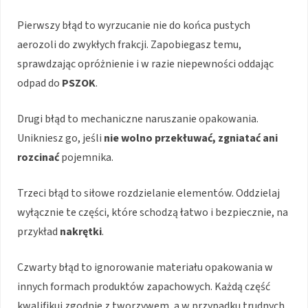
Pierwszy błąd to wyrzucanie nie do końca pustych
aerozoli do zwykłych frakcji. Zapobiegasz temu,
sprawdzając opróżnienie i w razie niepewności oddając
odpad do
PSZOK
.
Drugi błąd to mechaniczne naruszanie opakowania.
Unikniesz go, jeśli
nie wolno przekłuwać, zgniatać ani
rozcinać
pojemnika.
Trzeci błąd to siłowe rozdzielanie elementów. Oddzielaj
wyłącznie te części, które schodzą łatwo i bezpiecznie, na
przykład
nakrętki
.
Czwarty błąd to ignorowanie materiału opakowania w
innych formach produktów zapachowych. Każdą część
kwalifikuj zgodnie z tworzywem, a w przypadku trudnych