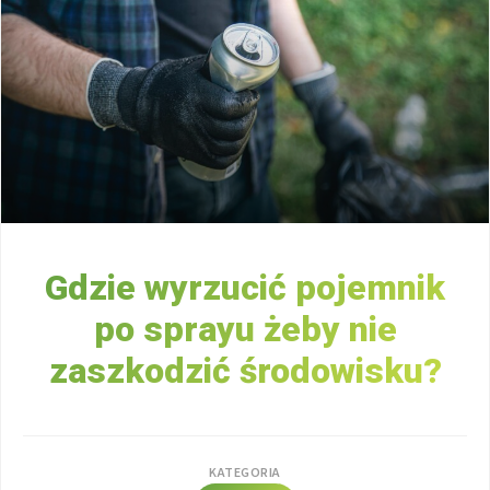
Gdzie wyrzucić pojemnik
po sprayu żeby nie
zaszkodzić środowisku?
KATEGORIA