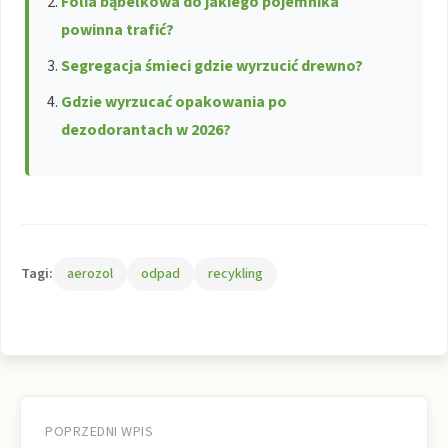
Folia bąbelkowa do jakiego pojemnika
powinna trafić?
Segregacja śmieci gdzie wyrzucić drewno?
Gdzie wyrzucać opakowania po
dezodorantach w 2026?
Tagi:
aerozol
odpad
recykling
Nawigacja
wpisu
POPRZEDNI WPIS