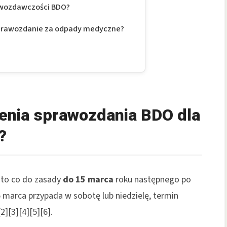
rawozdawczości BDO?
sprawozdanie za odpady medyczne?
żenia sprawozdania BDO dla
?
to co do zasady
do 15 marca
roku następnego po
 marca przypada w sobotę lub niedzielę, termin
2][3][4][5][6].