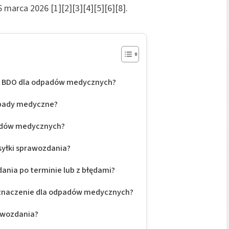
 marca 2026 [1][2][3][4][5][6][8].
ia BDO dla odpadów medycznych?
dpady medyczne?
adów medycznych?
syłki sprawozdania?
ania po terminie lub z błędami?
 znaczenie dla odpadów medycznych?
awozdania?