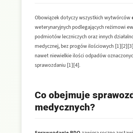
Obowiązek dotyczy wszystkich wytwórców
weterynaryjnych podlegających reżimowi ewi
podmiotów leczniczych oraz innych działaln
medycznej, bez progów ilościowych [1][2][3]
nawet niewielkie ilości odpadów oznaczonyc
sprawozdaniu [1][4].
Co obejmuje sprawoz
medycznych?
Sprawozdanie BDO
zawiera roczne zestawi