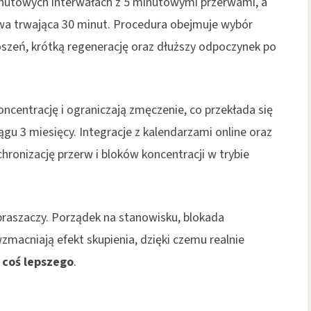
utowych interwałach z 5 minutowymi przerwami, a
rwa trwająca 30 minut. Procedura obejmuje wybór
oszeń, krótką regenerację oraz dłuższy odpoczynek po
ncentrację i ograniczają zmęczenie, co przekłada się
gu 3 miesięcy. Integracje z kalendarzami online oraz
hronizację przerw i bloków koncentracji w trybie
praszaczy. Porządek na stanowisku, blokada
acniają efekt skupienia, dzięki czemu realnie
a
coś lepszego
.