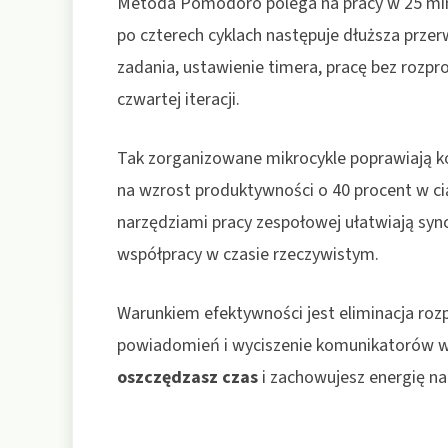
Metoda Pomodoro polega na pracy w 25 min
po czterech cyklach następuje dłuższa prze
zadania, ustawienie timera, pracę bez rozpr
czwartej iteracji.
Tak zorganizowane mikrocykle poprawiają ko
na wzrost produktywności o 40 procent w cią
narzędziami pracy zespołowej ułatwiają sync
współpracy w czasie rzeczywistym.
Warunkiem efektywności jest eliminacja roz
powiadomień i wyciszenie komunikatorów wzm
oszczędzasz czas
i zachowujesz energię n