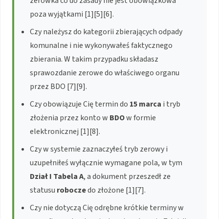
zerówka co do zasady nie jest obowiązkowa
poza wyjątkami [1][5][6].
Czy należysz do kategorii zbierających odpady
komunalne i nie wykonywałeś faktycznego
zbierania. W takim przypadku składasz
sprawozdanie zerowe do właściwego organu
przez BDO [7][9].
Czy obowiązuje Cię termin do
15 marca
i tryb
złożenia przez konto w
BDO
w formie
elektronicznej [1][8].
Czy w systemie zaznaczyłeś tryb zerowy i
uzupełniłeś wyłącznie wymagane pola, w tym
Dział I Tabela A
, a dokument przeszedł ze
statusu
robocze
do złożone [1][7].
Czy nie dotyczą Cię odrębne krótkie terminy w