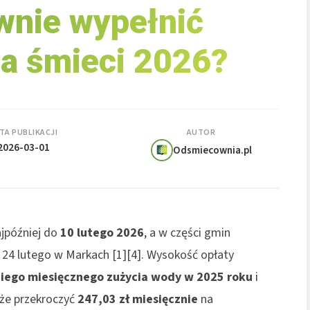
wnie wypełnić
na śmieci 2026?
TA PUBLIKACJI
AUTOR
2026-03-01
Odsmiecownia.pl
ajpóźniej do
10 lutego 2026
, a w części gmin
 24 lutego w Markach [1][4]. Wysokość opłaty
iego miesięcznego zużycia wody w 2025 roku
i
oże przekroczyć
247,03 zł miesięcznie
na