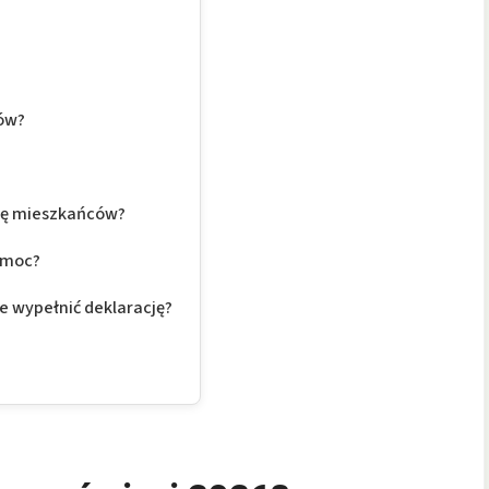
dów?
zbę mieszkańców?
pomoc?
e wypełnić deklarację?