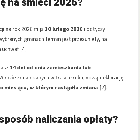
ję na śmieci 2026?
ji na rok 2026 mija
10 lutego 2026
i dotyczy
 wybranych gminach termin jest przesunięty, na
h uchwał [4].
 masz
14 dni od dnia zamieszkania lub
. W razie zmian danych w trakcie roku, nową deklarację
po miesiącu, w którym nastąpiła zmiana
[2].
posób naliczania opłaty?