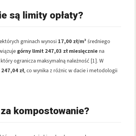
ie są limity opłaty?
niektórych gminach wynosi
17,00 zł/m³
średniego
owiązuje
górny limit 247,03 zł miesięcznie
na
który ogranicza maksymalną należność [1]. W
ę
247,04 zł
, co wynika z różnic w dacie i metodologii
ą za kompostowanie?