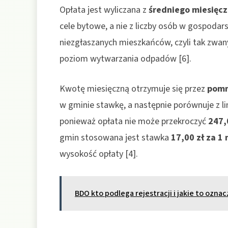
Opłata jest wyliczana z
średniego miesięc
cele bytowe, a nie z liczby osób w gospoda
niezgłaszanych mieszkańców, czyli tak zwany
poziom wytwarzania odpadów [6].
Kwotę miesięczną otrzymuje się przez
pomn
w gminie stawkę, a następnie porównuje z lim
ponieważ opłata nie może przekroczyć
247,
gmin stosowana jest stawka
17,00 zł za 1 
wysokość opłaty [4].
BDO kto podlega rejestracji i jakie to ozna