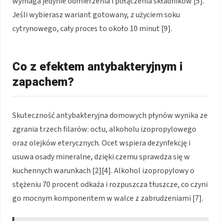
wymaga jedynie odmierzenia i połączenia składników [5].
Jeśli wybierasz wariant gotowany, z użyciem soku
cytrynowego, cały proces to około 10 minut [9].
Co z efektem antybakteryjnym i
zapachem?
Skuteczność antybakteryjna domowych płynów wynika ze
zgrania trzech filarów: octu, alkoholu izopropylowego
oraz olejków eterycznych. Ocet wspiera dezynfekcję i
usuwa osady mineralne, dzięki czemu sprawdza się w
kuchennych warunkach [2][4]. Alkohol izopropylowy o
stężeniu 70 procent odkaża i rozpuszcza tłuszcze, co czyni
go mocnym komponentem w walce z zabrudzeniami [7].