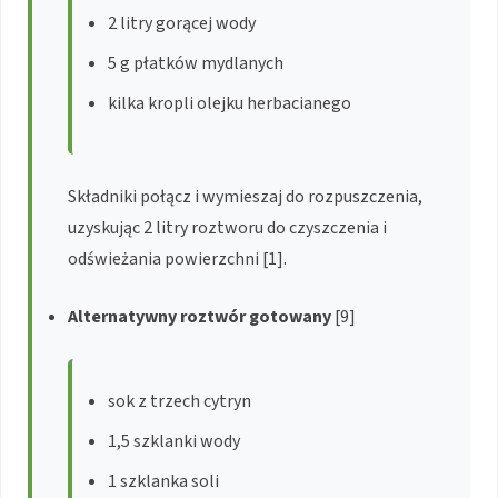
2 litry gorącej wody
5 g płatków mydlanych
kilka kropli olejku herbacianego
Składniki połącz i wymieszaj do rozpuszczenia,
uzyskując 2 litry roztworu do czyszczenia i
odświeżania powierzchni [1].
Alternatywny roztwór gotowany
[9]
sok z trzech cytryn
1,5 szklanki wody
1 szklanka soli