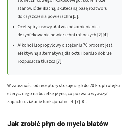
słonecznikowego i kokosowego, które może
stanowić delikatną, skuteczną bazę roztworu
do czyszczenia powierzchni [5].
Ocet spirytusowy ułatwia odkamienianie i
dezynfekowanie powierzchni roboczych [2][4].
Alkohol izopropylowy o stężeniu 70 procent jest
efektywną alternatywą dla octu i bardzo dobrze
rozpuszcza tłuszcz [7].
W zależności od receptury stosuje się 5 do 20 kropli olejku
eterycznego na butelkę płynu, co pozwala wyważyć
zapach i działanie funkcjonalne [4][7][8].
Jak zrobić płyn do mycia blatów