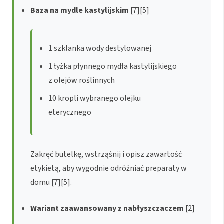
Baza na mydle kastylijskim
[7][5]
1 szklanka wody destylowanej
1 łyżka płynnego mydła kastylijskiego
z olejów roślinnych
10 kropli wybranego olejku
eterycznego
Zakręć butelkę, wstrząśnij i opisz zawartość
etykietą, aby wygodnie odróżniać preparaty w
domu [7][5].
Wariant zaawansowany z nabłyszczaczem
[2]