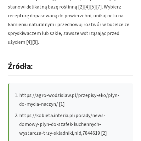
stanowi delikatną bazę roślinną [2][4][5][7]. Wybierz
recepturę dopasowaną do powierzchni, unikaj octu na
kamieniu naturalnym i przechowuj roztwór w butelce ze
spryskiwaczem lub szkle, zawsze wstrząsając przed
użyciem [4][8].
Źródła:
https://agro-wodzislaw.pl/przepisy-eko/plyn-
do-mycia-naczyn/ [1]
https://kobieta.interia.pl/porady/news-
domowy-plyn-do-szafek-kuchennych-
wystarcza-trzy-skladniki,nId,7844619 [2]