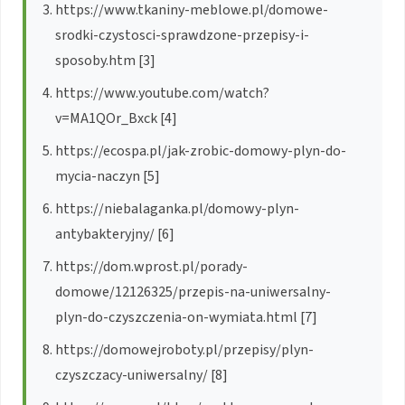
https://www.tkaniny-meblowe.pl/domowe-
srodki-czystosci-sprawdzone-przepisy-i-
sposoby.htm [3]
https://www.youtube.com/watch?
v=MA1QOr_Bxck [4]
https://ecospa.pl/jak-zrobic-domowy-plyn-do-
mycia-naczyn [5]
https://niebalaganka.pl/domowy-plyn-
antybakteryjny/ [6]
https://dom.wprost.pl/porady-
domowe/12126325/przepis-na-uniwersalny-
plyn-do-czyszczenia-on-wymiata.html [7]
https://domowejroboty.pl/przepisy/plyn-
czyszczacy-uniwersalny/ [8]