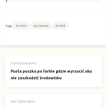
Tagi:
kuchnia
sprzątanie
środek
Nawigacja
wpisu
POPRZEDNI WPIS
Pusta puszka po farbie gdzie wyrzucić aby
nie zaszkodzić środowisku
NASTĘPNY WPIS