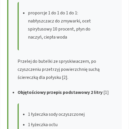
proporcje 1 do 1 do 1 do 1:
nabłyszczacz do zmywarki, ocet
spirytusowy 10 procent, płyn do
naczyń, ciepła woda
Przelej do butelki ze spryskiwaczem, po
czyszczeniu przetrzyj powierzchnię suchą
ściereczką dla połysku [2].
Objętościowy przepis podstawowy 2 litry
[1]
1 łyżeczka sody oczyszczonej
1 łyżeczka octu